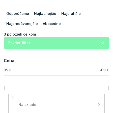
R
a
Odporúčame
Najlacnejšie
Najdrahšie
d
e
Najpredávanejšie
Abecedne
n
i
3
položiek celkom
e
Zavrieť filter
p
r
o
Cena
d
u
85
€
419
€
k
t
o
v
Na sklade
0