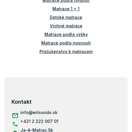
Matrace podľa tvrdosti
r
v
Matrace 1 + 1
k
Detské matrace
y
v
Vrchné matrace
ý
Matrace podľa výšky
p
i
Matrace podľa nosnosti
s
u
Príslušenstvo k matracom
Atypické matrace
Matrace ostatné
Z
Matrace 100x100
á
Matrace 100x180
p
Matrace 100x190
ä
Kontakt
t
Matrace 110x200
i
info
@
wilsondo.sk
Matrace 120x180
e
+421 2 222 007 01
Matrace 120x190
Ja-A-Matrac.Sk