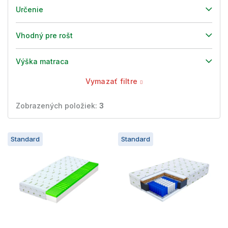
Určenie
Vhodný pre rošt
Výška matraca
Vymazať filtre
Zobrazených položiek:
3
V
Standard
Standard
ý
p
i
s
p
r
o
d