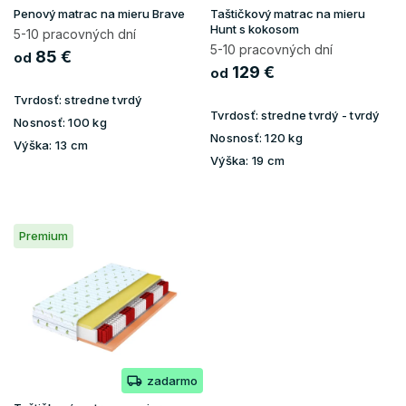
u
Penový matrac na mieru Brave
Taštičkový matrac na mieru
k
Hunt s kokosom
5-10 pracovných dní
t
5-10 pracovných dní
85 €
od
o
129 €
od
v
Tvrdosť:
stredne tvrdý
Tvrdosť:
stredne tvrdý - tvrdý
Nosnosť:
100 kg
Nosnosť:
120 kg
Výška:
13 cm
Výška:
19 cm
Premium
zadarmo