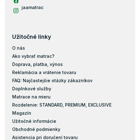
Matrace 130x190
jaamatrac
Matrace 130x200
Matrace 140x180
Matrace 140x190
Užitočné linky
Matrace 150x190
Matrace 150x200
O nás
Matrace 160x180
Ako vybrať matrac?
Matrace 160x190
Doprava, platba, výnos
Reklamácia a vrátenie tovaru
Matrace 160x195
FAQ: Najčastejšie otázky zákazníkov
Matrace 170x200
Doplnkové služby
Matrace 190x200
Matrace na mieru
Matrace 40x80
Rozdelenie: STANDARD, PREMIUM, EXCLUSIVE
Matrace 40x90
Magazín
Matrace 50x200
Užitočné informácie
Matrace 60x110
Obchodné podmienky
Matrace 60x160
Asistencia pri doručení tovaru