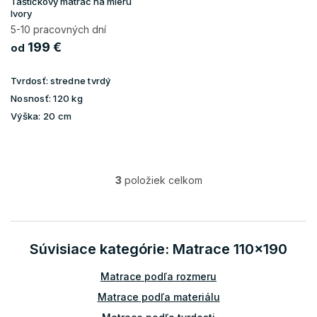
Taštičkový matrac na mieru
Ivory
5-10 pracovných dní
199 €
od
Tvrdosť:
stredne tvrdý
Nosnosť:
120 kg
Výška:
20 cm
3
položiek celkom
O
v
l
á
d
Súvisiace kategórie: Matrace 110x190
a
c
Matrace podľa rozmeru
i
e
Matrace podľa materiálu
p