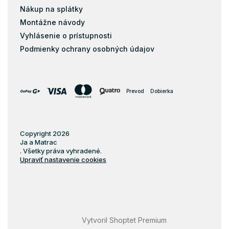
Matrace 60x170
Nákup na splátky
Montážne návody
Matrace 60x180
Vyhlásenie o prístupnosti
Matrace 60x190
Podmienky ochrany osobných údajov
Matrace 60x200
Matrace 70x120
Matrace 70x130
Prevod
Dobierka
Matrace 70x150
Matrace 70x160
Matrace 70x170
Copyright 2026
Ja a Matrac
Matrace 70x180
. Všetky práva vyhradené.
Matrace 70x190
Upraviť nastavenie cookies
Matrace 70x200
Matrace 75x180
Matrace 75x190
Matrace 75x200
Vytvoril Shoptet Premium