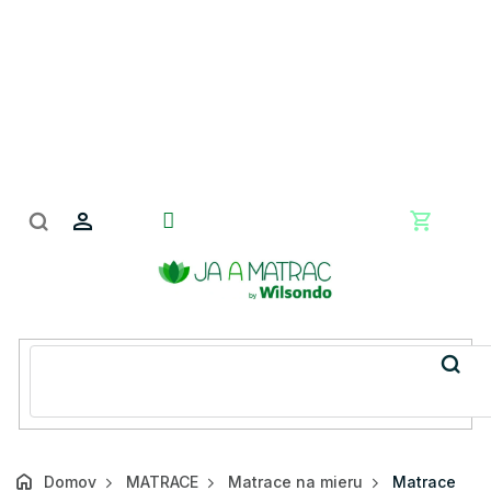
Prejsť
na
obsah
Nákupn
košík
Domov
MATRACE
Matrace na mieru
Matrace