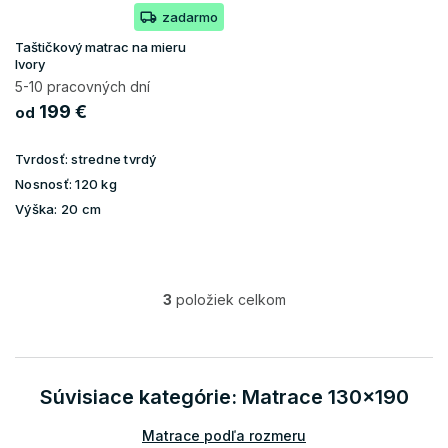
zadarmo
Taštičkový matrac na mieru
Ivory
5-10 pracovných dní
199 €
od
Tvrdosť:
stredne tvrdý
Nosnosť:
120 kg
Výška:
20 cm
3
položiek celkom
O
v
l
á
d
Súvisiace kategórie: Matrace 130x190
a
c
Matrace podľa rozmeru
i