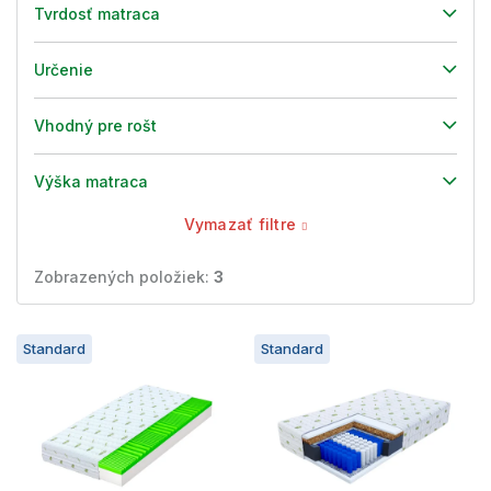
Tvrdosť matraca
Určenie
Vhodný pre rošt
Výška matraca
Vymazať filtre
Zobrazených položiek:
3
V
Standard
Standard
ý
p
i
s
p
r