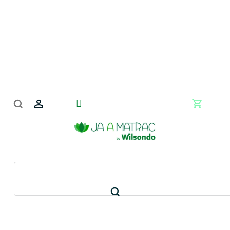
Prejsť
na
obsah
Nákupn
košík