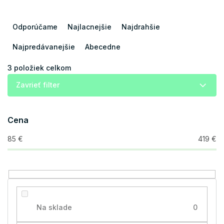
R
a
Odporúčame
Najlacnejšie
Najdrahšie
d
e
Najpredávanejšie
Abecedne
n
i
3
položiek celkom
e
Zavrieť filter
p
r
o
Cena
d
u
85
€
419
€
k
t
o
v
Na sklade
0