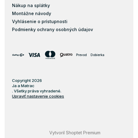
Matrace 60x170
Nákup na splátky
Montážne návody
Matrace 60x180
Vyhlásenie o prístupnosti
Matrace 60x190
Podmienky ochrany osobných údajov
Matrace 60x200
Matrace 70x120
Matrace 70x130
Prevod
Dobierka
Matrace 70x150
Matrace 70x160
Matrace 70x170
Copyright 2026
Ja a Matrac
Matrace 70x180
. Všetky práva vyhradené.
Matrace 70x190
Upraviť nastavenie cookies
Matrace 70x200
Matrace 75x180
Matrace 75x190
Matrace 75x200
Vytvoril Shoptet Premium