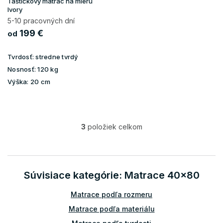
Taštičkový matrac na mieru
Ivory
5-10 pracovných dní
199 €
od
Tvrdosť:
stredne tvrdý
Nosnosť:
120 kg
Výška:
20 cm
3
položiek celkom
O
v
l
á
d
Súvisiace kategórie: Matrace 40x80
a
c
Matrace podľa rozmeru
i
e
Matrace podľa materiálu
p