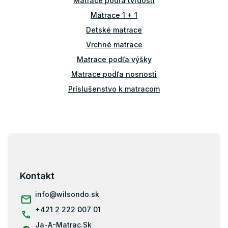
Matrace podľa tvrdosti
r
v
Matrace 1 + 1
k
Detské matrace
y
v
Vrchné matrace
ý
Matrace podľa výšky
p
i
Matrace podľa nosnosti
s
u
Príslušenstvo k matracom
Atypické matrace
Matrace ostatné
Z
Matrace 100x100
á
Matrace 100x180
p
Matrace 100x190
ä
Kontakt
t
Matrace 110x190
i
info
@
wilsondo.sk
Matrace 110x200
e
+421 2 222 007 01
Matrace 120x180
Ja-A-Matrac.Sk