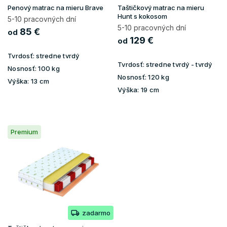
u
Penový matrac na mieru Brave
Taštičkový matrac na mieru
k
Hunt s kokosom
5-10 pracovných dní
t
5-10 pracovných dní
85 €
od
o
129 €
od
v
Tvrdosť:
stredne tvrdý
Tvrdosť:
stredne tvrdý - tvrdý
Nosnosť:
100 kg
Nosnosť:
120 kg
Výška:
13 cm
Výška:
19 cm
Premium
zadarmo