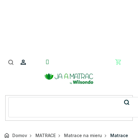
Prejsť
na
obsah
Nákupn
košík
Domov
MATRACE
Matrace na mieru
Matrace