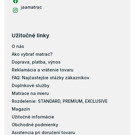
Matrace 120x190
jaamatrac
Matrace 130x190
Matrace 130x200
Matrace 140x180
Užitočné linky
Matrace 140x190
Matrace 150x190
O nás
Matrace 150x200
Ako vybrať matrac?
Matrace 160x180
Doprava, platba, výnos
Reklamácia a vrátenie tovaru
Matrace 160x190
FAQ: Najčastejšie otázky zákazníkov
Matrace 160x195
Doplnkové služby
Matrace 170x200
Matrace na mieru
Matrace 190x200
Rozdelenie: STANDARD, PREMIUM, EXCLUSIVE
Matrace 40x90
Magazín
Matrace 50x200
Užitočné informácie
Matrace 60x110
Obchodné podmienky
Matrace 60x160
Asistencia pri doručení tovaru