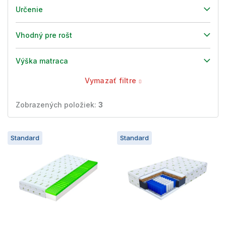
Určenie
Vhodný pre rošt
Výška matraca
Vymazať filtre
Zobrazených položiek:
3
V
Standard
Standard
ý
p
i
s
p
r
o
d