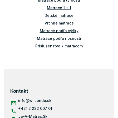
Matrace podľa tvrdosti
r
v
Matrace 1 + 1
k
Detské matrace
y
v
Vrchné matrace
ý
Matrace podľa výšky
p
i
Matrace podľa nosnosti
s
u
Príslušenstvo k matracom
Atypické matrace
Matrace ostatné
Z
Matrace 100x100
á
Matrace 100x180
p
Matrace 100x190
ä
Kontakt
t
Matrace 110x190
i
info
@
wilsondo.sk
Matrace 110x200
e
+421 2 222 007 01
Matrace 120x180
Ja-A-Matrac.Sk