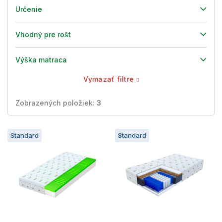
Určenie
Vhodný pre rošt
Výška matraca
Vymazať filtre
Zobrazených položiek:
3
V
Standard
Standard
ý
p
i
s
p
r
o
d