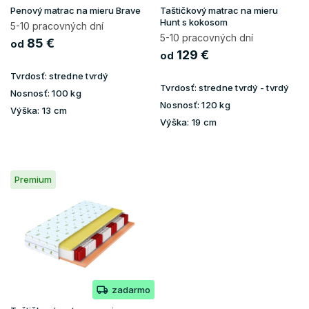
u
Penový matrac na mieru Brave
Taštičkový matrac na mieru
k
Hunt s kokosom
5-10 pracovných dní
t
5-10 pracovných dní
85 €
od
o
129 €
od
v
Tvrdosť:
stredne tvrdý
Tvrdosť:
stredne tvrdý - tvrdý
Nosnosť:
100 kg
Nosnosť:
120 kg
Výška:
13 cm
Výška:
19 cm
Premium
zadarmo