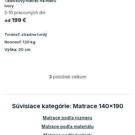
Taštičkový matrac na mieru
Ivory
5-10 pracovných dní
199 €
od
Tvrdosť:
stredne tvrdý
Nosnosť:
120 kg
Výška:
20 cm
3
položiek celkom
O
v
l
á
d
Súvisiace kategórie: Matrace 140x190
a
c
Matrace podľa rozmeru
i
e
Matrace podľa materiálu
p