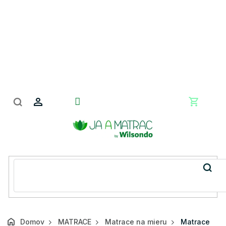
Prejsť
na
obsah
Nákupn
košík
Domov
MATRACE
Matrace na mieru
Matrace