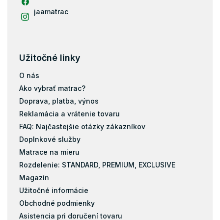
Matrace 120x190
jaamatrac
Matrace 130x190
Matrace 130x200
Matrace 140x180
Užitočné linky
Matrace 150x190
Matrace 150x200
O nás
Matrace 160x180
Ako vybrať matrac?
Matrace 160x190
Doprava, platba, výnos
Reklamácia a vrátenie tovaru
Matrace 160x195
FAQ: Najčastejšie otázky zákazníkov
Matrace 170x200
Doplnkové služby
Matrace 190x200
Matrace na mieru
Matrace 40x80
Rozdelenie: STANDARD, PREMIUM, EXCLUSIVE
Matrace 40x90
Magazín
Matrace 50x200
Užitočné informácie
Matrace 60x110
Obchodné podmienky
Matrace 60x160
Asistencia pri doručení tovaru