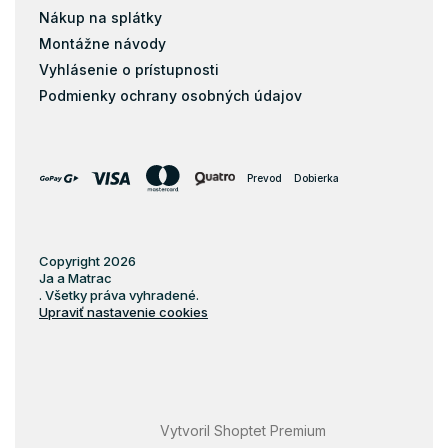
Matrace 60x170
Nákup na splátky
Montážne návody
Matrace 60x180
Vyhlásenie o prístupnosti
Matrace 60x190
Podmienky ochrany osobných údajov
Matrace 60x200
Matrace 70x120
Matrace 70x130
Prevod
Dobierka
Matrace 70x150
Matrace 70x160
Matrace 70x170
Copyright 2026
Ja a Matrac
Matrace 70x180
. Všetky práva vyhradené.
Matrace 70x190
Upraviť nastavenie cookies
Matrace 70x200
Matrace 75x180
Matrace 75x190
Matrace 75x200
Vytvoril Shoptet Premium