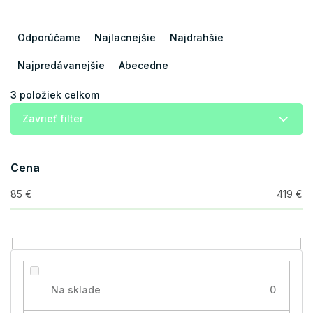
R
a
Odporúčame
Najlacnejšie
Najdrahšie
d
e
Najpredávanejšie
Abecedne
n
i
3
položiek celkom
e
Zavrieť filter
p
r
o
Cena
d
u
85
€
419
€
k
t
o
v
Na sklade
0