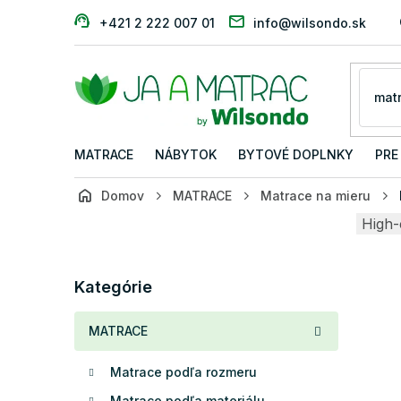
Prejsť
+421 2 222 007 01
info@wilsondo.sk
na
obsah
MATRACE
NÁBYTOK
BYTOVÉ DOPLNKY
PRE
Domov
MATRACE
Matrace na mieru
B
High-
o
č
Preskočiť
n
Kategórie
kategórie
ý
p
MATRACE
a
n
Matrace podľa rozmeru
e
l
Matrace podľa materiálu