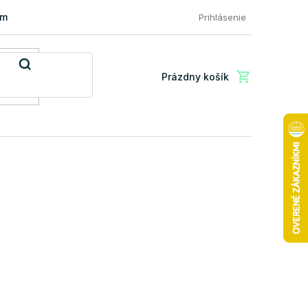
mácia a vrátenie tovaru
FAQ: Najčastejšie otázky zákazníkov
Prihlásenie
Prázdny košík
Nákupný
košík