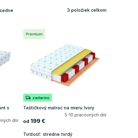
3
položiek celkom
cedne
Premium
zadarmo
unt s
Taštičkový matrac na mieru Ivory
5-10 pracovných dní
vných dní
199 €
od
Tvrdosť:
stredne tvrdý