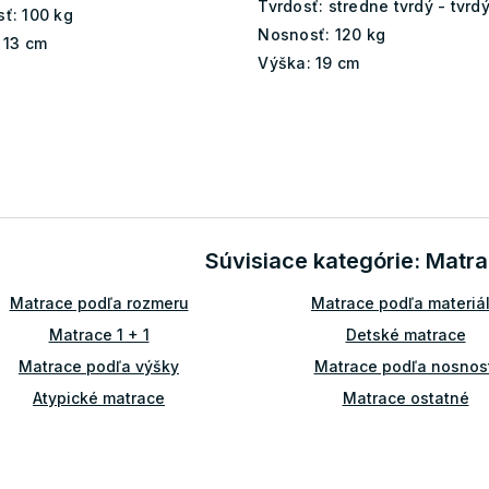
Tvrdosť:
stredne tvrdý - tvrd
ť:
100 kg
Nosnosť:
120 kg
13 cm
Výška:
19 cm
O
v
l
á
d
Súvisiace kategórie: Matr
a
c
Matrace podľa rozmeru
Matrace podľa materiá
i
e
Matrace 1 + 1
Detské matrace
p
r
Matrace podľa výšky
Matrace podľa nosnost
v
Atypické matrace
Matrace ostatné
k
y
Matrace 100x100
Matrace 100x180
v
ý
Matrace 110x190
Matrace 110x200