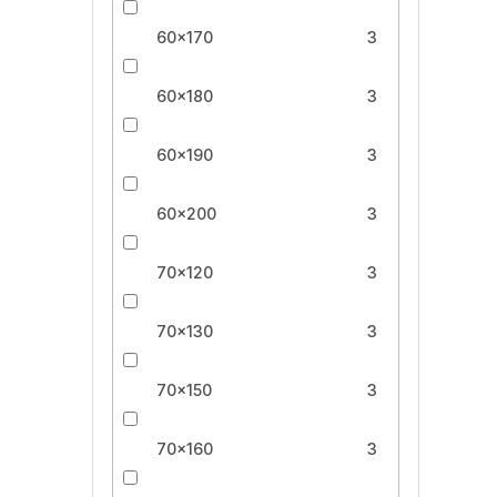
60x170
3
60x180
3
60x190
3
60x200
3
70x120
3
70x130
3
70x150
3
70x160
3