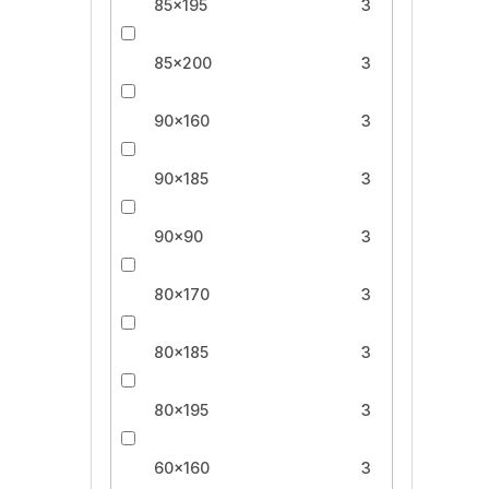
85x195
3
85x200
3
90x160
3
90x185
3
90x90
3
80x170
3
80x185
3
80x195
3
60x160
3