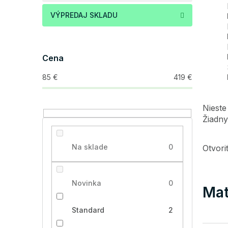
VÝPREDAJ SKLADU
Cena
85
€
419
€
Nieste
Žiadny
Na sklade
0
Otvor
Novinka
0
Mat
Standard
2