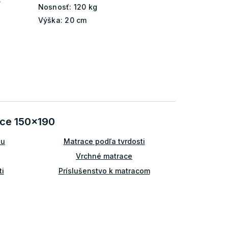
ý
Nosnosť:
120 kg
Výška:
20 cm
ace 150x190
lu
Matrace podľa tvrdosti
Vrchné matrace
i
Príslušenstvo k matracom
Matrace 100x190
Matrace 120x180