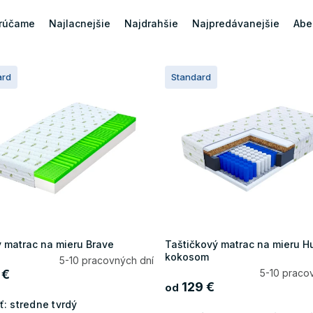
rúčame
Najlacnejšie
Najdrahšie
Najpredávanejšie
Abe
ard
Standard
 matrac na mieru Brave
Taštičkový matrac na mieru H
kokosom
5-10 pracovných dní
 €
5-10 praco
129 €
od
ť:
stredne tvrdý