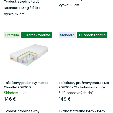
Tvrdosť:
stredne tvrdý
Výška:
15 cm
Nosnosť:
110 kg / lôžko
Výška:
17 cm
Premium
+ Darček zdarma
Standard
+ Darček zdarma
Taštičkový pružinový matrac
Taštičkový pružinový matrac Dio
Cloudlet 90x200
90x200x21 s kokosom - poťah
Gold
Skladom
(1 ks)
5-10 pracovných dní
146 €
149 €
Tvrdosť:
stredne tvrdý
Tvrdosť:
stredne tvrdý / tvrdý