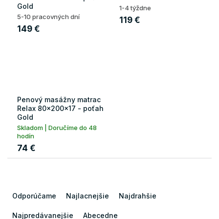
Gold
1-4 týždne
5-10 pracovných dní
119 €
149 €
Penový masážny matrac
Relax 80x200x17 - poťah
Gold
Skladom | Doručíme do 48
hodín
74 €
R
a
Odporúčame
Najlacnejšie
Najdrahšie
d
e
Najpredávanejšie
Abecedne