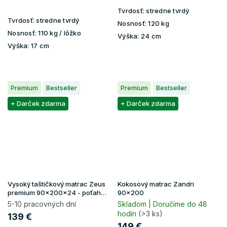
Tvrdosť:
stredne tvrdý
Tvrdosť:
stredne tvrdý
Nosnosť:
120 kg
Nosnosť:
110 kg / lôžko
Výška:
24 cm
Výška:
17 cm
Premium
Bestseller
Premium
Bestseller
+ Darček zdarma
+ Darček zdarma
Vysoký taštičkový matrac Zeus
Kokosový matrac Zandri
premium 90x200x24 - poťah
90x200
Aloe Vera
5-10 pracovných dní
Skladom | Doručíme do 48
hodín
(>3 ks)
139 €
149 €