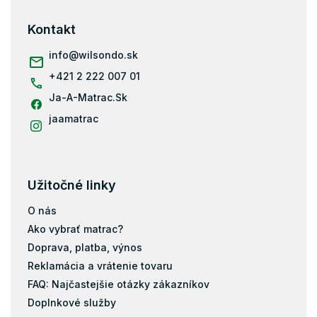
r
p
v
ä
Kontakt
k
t
y
i
info
@
wilsondo.sk
v
e
ý
+421 2 222 007 01
p
i
Ja-A-Matrac.Sk
s
jaamatrac
u
Užitočné linky
O nás
Ako vybrať matrac?
Doprava, platba, výnos
Reklamácia a vrátenie tovaru
FAQ: Najčastejšie otázky zákazníkov
Doplnkové služby