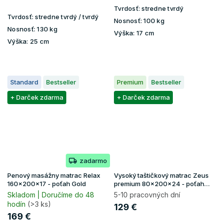
Tvrdosť:
stredne tvrdý
Tvrdosť:
stredne tvrdý / tvrdý
Nosnosť:
100 kg
Nosnosť:
130 kg
Výška:
17 cm
Výška:
25 cm
Standard
Bestseller
Premium
Bestseller
+ Darček zdarma
+ Darček zdarma
zadarmo
Penový masážny matrac Relax
Vysoký taštičkový matrac Zeus
160x200x17 - poťah Gold
premium 80x200x24 - poťah
Aloe Vera
Skladom | Doručíme do 48
5-10 pracovných dní
hodín
(>3 ks)
129 €
169 €