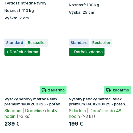
Tvrdosť:
stredne tvrdý
Nosnosť:
130 kg
Nosnosť:
110 kg
Výška:
25 cm
Výška:
17 cm
Standard
Bestseller
Standard
Bestseller
+ Darček zdarma
+ Darček zdarma
zadarmo
zadarmo
Vysoký penový matrac Relax
Vysoký penový matrac Relax
premium 180x200x25 - poťah
premium 140x200x25 - poťah
Lavender
Lavender
Skladom | Doručíme do 48
Skladom | Doručíme do 48
hodín
(>3 ks)
hodín
(>3 ks)
239 €
199 €