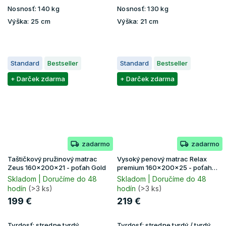
Nosnosť:
140 kg
Nosnosť:
130 kg
Výška:
25 cm
Výška:
21 cm
Standard
Bestseller
Standard
Bestseller
+ Darček zdarma
+ Darček zdarma
zadarmo
zadarmo
Taštičkový pružinový matrac
Vysoký penový matrac Relax
Zeus 160x200x21 - poťah Gold
premium 160x200x25 - poťah
Lavender
Skladom | Doručíme do 48
Skladom | Doručíme do 48
hodín
(>3 ks)
hodín
(>3 ks)
199 €
219 €
Tvrdosť:
stredne tvrdý
Tvrdosť:
stredne tvrdý / tvrdý