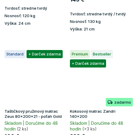
Tvrdosť:
stredne tvrdý
Tvrdosť:
stredne tvrdý / tvrdý
Nosnosť:
120 kg
Nosnosť:
130 kg
Výška:
24 cm
Výška:
21 cm
Standard
+ Darček zdarma
Premium
Bestseller
+ Darček zdarma
zadarmo
Taštičkový pružinový matrac
Kokosový matrac Zandri
Zeus 80x200x21 - poťah Gold
140x200
Skladom | Doručíme do 48
Skladom | Doručíme do 48
hodín
(2 ks)
hodín
(>3 ks)