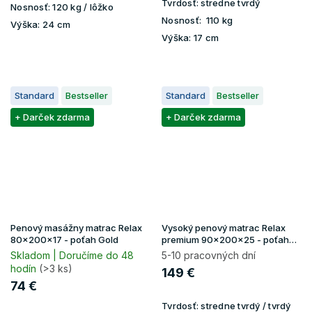
Tvrdosť:
stredne tvrdý
Nosnosť:
120 kg / lôžko
Nosnosť:
110 kg
Výška:
24 cm
Výška:
17 cm
Standard
Bestseller
Standard
Bestseller
+ Darček zdarma
+ Darček zdarma
Penový masážny matrac Relax
Vysoký penový matrac Relax
80x200x17 - poťah Gold
premium 90x200x25 - poťah
Lavender
Skladom | Doručíme do 48
5-10 pracovných dní
hodín
(>3 ks)
149 €
74 €
Tvrdosť:
stredne tvrdý / tvrdý