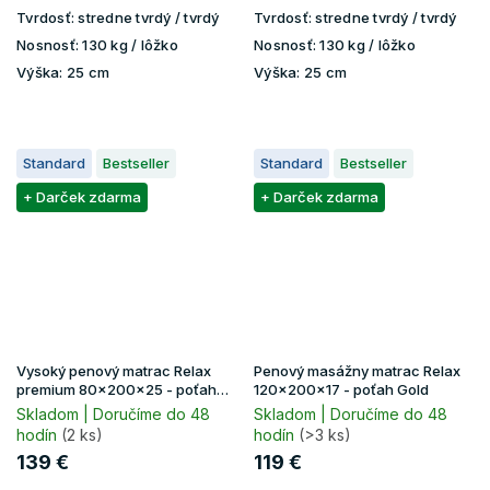
Tvrdosť:
stredne tvrdý / tvrdý
Tvrdosť:
stredne tvrdý / tvrdý
Nosnosť:
130 kg / lôžko
Nosnosť:
130 kg / lôžko
Výška:
25 cm
Výška:
25 cm
Standard
Bestseller
Standard
Bestseller
+ Darček zdarma
+ Darček zdarma
Vysoký penový matrac Relax
Penový masážny matrac Relax
premium 80x200x25 - poťah
120x200x17 - poťah Gold
Lavender
Skladom | Doručíme do 48
Skladom | Doručíme do 48
hodín
(2 ks)
hodín
(>3 ks)
139 €
119 €