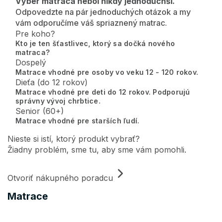
Výber matraca nebol nikdy jednoduchší.
Odpovedzte na pár jednoduchých otázok a my
vám odporučíme váš spriaznený matrac.
Pre koho?
Kto je ten šťastlivec, ktorý sa dočká nového
matraca?
Dospelý
Matrace vhodné pre osoby vo veku 12 - 120 rokov.
Dieťa (do 12 rokov)
Matrace vhodné pre deti do 12 rokov. Podporujú
správny vývoj chrbtice.
Senior (60+)
Matrace vhodné pre starších ľudí.
Nieste si istí, ktorý produkt vybrať?
Žiadny problém, sme tu, aby sme vám pomohli.
Otvoriť nákupného poradcu
Matrace