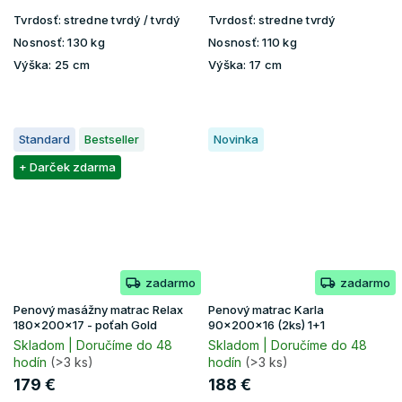
Tvrdosť:
stredne tvrdý / tvrdý
Tvrdosť:
stredne tvrdý
Nosnosť:
130 kg
Nosnosť:
110 kg
Výška:
25 cm
Výška:
17 cm
Standard
Bestseller
Novinka
+ Darček zdarma
zadarmo
zadarmo
Penový masážny matrac Relax
Penový matrac Karla
180x200x17 - poťah Gold
90x200x16 (2ks) 1+1
Skladom | Doručíme do 48
Skladom | Doručíme do 48
hodín
(>3 ks)
hodín
(>3 ks)
179 €
188 €