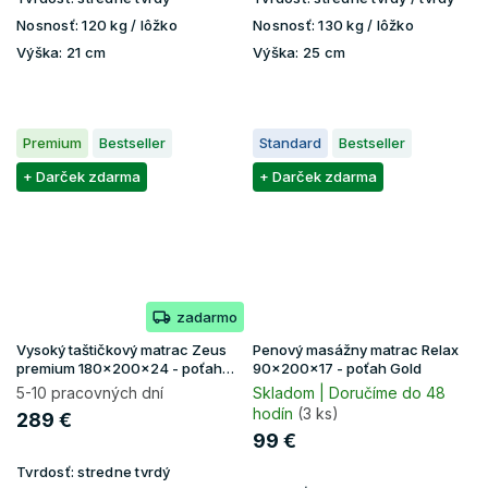
Nosnosť:
120 kg / lôžko
Nosnosť:
130 kg / lôžko
Výška:
21 cm
Výška:
25 cm
Premium
Bestseller
Standard
Bestseller
+ Darček zdarma
+ Darček zdarma
zadarmo
Vysoký taštičkový matrac Zeus
Penový masážny matrac Relax
premium 180x200x24 - poťah
90x200x17 - poťah Gold
Aloe Vera
5-10 pracovných dní
Skladom | Doručíme do 48
hodín
(3 ks)
289 €
99 €
Tvrdosť:
stredne tvrdý