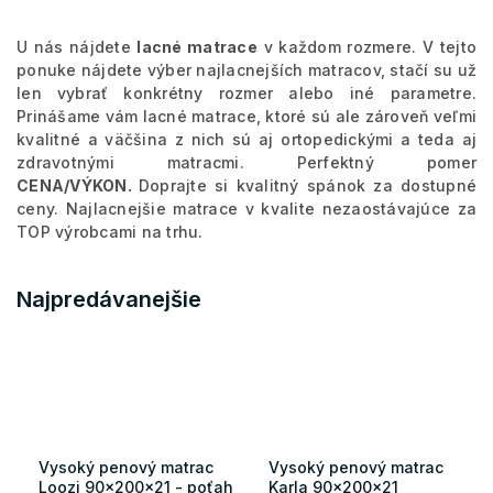
U nás nájdete
lacné matrace
v každom rozmere. V tejto
ponuke nájdete výber najlacnejších matracov, stačí su už
len vybrať konkrétny rozmer alebo iné parametre.
Prinášame vám lacné matrace, ktoré sú ale zároveň veľmi
kvalitné a väčšina z nich sú aj ortopedickými a teda aj
zdravotnými matracmi. Perfektný pomer
CENA/VÝKON.
Doprajte si kvalitný spánok za dostupné
ceny. Najlacnejšie matrace v kvalite nezaostávajúce za
TOP výrobcami na trhu.
Najpredávanejšie
Vysoký penový matrac
Vysoký penový matrac
Loozi 90x200x21 - poťah
Karla 90x200x21