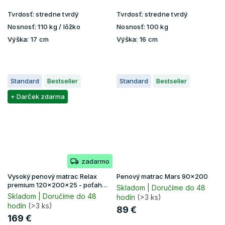
Tvrdosť:
stredne tvrdý
Tvrdosť:
stredne tvrdý
Nosnosť:
110 kg / lôžko
Nosnosť:
100 kg
Výška:
17 cm
Výška:
16 cm
Standard
Bestseller
Standard
Bestseller
+ Darček zdarma
zadarmo
Vysoký penový matrac Relax
Penový matrac Mars 90x200
premium 120x200x25 - poťah
Skladom | Doručíme do 48
Lavender
Skladom | Doručíme do 48
hodín
(>3 ks)
hodín
(>3 ks)
89 €
169 €