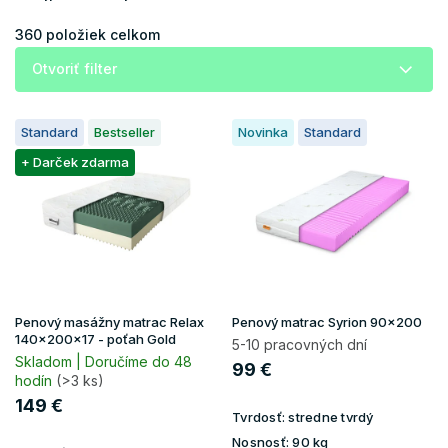
n
i
360
položiek celkom
e
Otvoriť filter
p
r
V
o
Standard
Bestseller
Novinka
Standard
ý
d
p
+ Darček zdarma
u
i
k
s
t
p
o
r
v
o
d
u
Penový masážny matrac Relax
Penový matrac Syrion 90x200
k
140x200x17 - poťah Gold
5-10 pracovných dní
t
Skladom | Doručíme do 48
99 €
hodín
(>3 ks)
o
v
149 €
Tvrdosť:
stredne tvrdý
Nosnosť:
90 kg